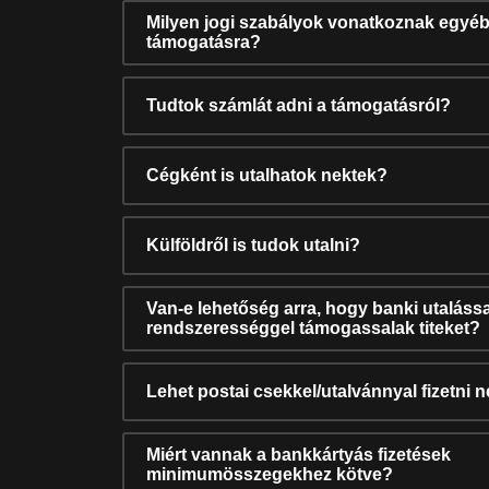
Milyen jogi szabályok vonatkoznak egyéb
támogatásra?
Tudtok számlát adni a támogatásról?
Cégként is utalhatok nektek?
Külföldről is tudok utalni?
Van-e lehetőség arra, hogy banki utalássa
rendszerességgel támogassalak titeket?
Lehet postai csekkel/utalvánnyal fizetni 
Miért vannak a bankkártyás fizetések
minimumösszegekhez kötve?