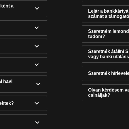
ként a
Lejár a bankkárty
számát a támogató
Szeretném lemonda
tudom?
Szeretnék átállni 
vagy banki utalás
Szeretnék hírlevele
l havi
Olyan kérdésem van
csináljak?
nektek?