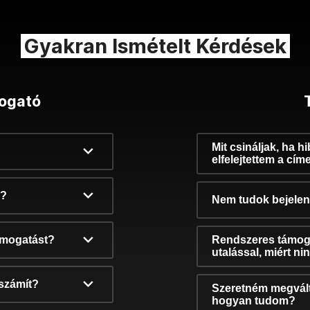
Gyakran Ismételt Kérdések
ogató
Mit csináljak, ha h
elfelejtettem a cím
k?
Nem tudok bejelent
támogatást?
Rendszeres támog
utalással, miért n
számít?
Szeretném megvált
hogyan tudom?