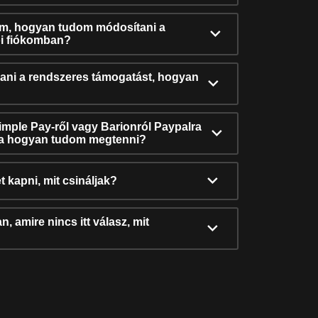
ám, hogyan tudom módosítani a
i fiókomban?
ni a rendszeres támogatást, hogyan
Simple Pay-ről vagy Barionról Paypalra
ra hogyan tudom megtenni?
t kapni, mit csináljak?
, amire nincs itt válasz, mit