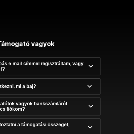
Támogató vagyok
ibás e-mail-címmel regisztráltam, vagy
et?
kezni, mi a baj?
atótok vagyok bankszámláról
incs fiókom?
oztatni a támogatási összeget,