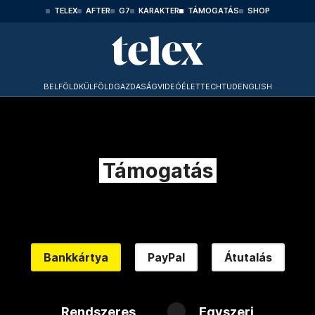
TELEX
AFTER
G7
KARAKTER
TÁMOGATÁS
SHOP
BELFÖLD
KÜLFÖLD
GAZDASÁG
VIDEÓ
ÉLET
TECHTUD
ENGLISH
Támogatás
Bankkártya
PayPal
Átutalás
Rendszeres
Egyszeri