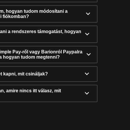
ám, hogyan tudom módosítani a
i fiókomban?
ni a rendszeres támogatást, hogyan
Simple Pay-ről vagy Barionról Paypalra
ra hogyan tudom megtenni?
t kapni, mit csináljak?
, amire nincs itt válasz, mit