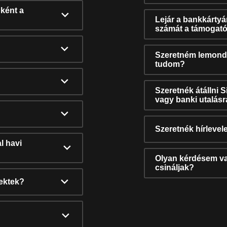
ként a
Lejár a bankkárty
számát a támogató
Szeretném lemonda
tudom?
Szeretnék átállni 
vagy banki utalás
Szeretnék hírlevele
l havi
Olyan kérdésem van
csináljak?
nektek?