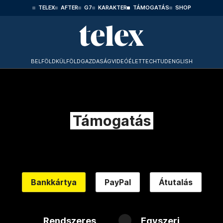
TELEX
AFTER
G7
KARAKTER
TÁMOGATÁS
SHOP
BELFÖLD
KÜLFÖLD
GAZDASÁG
VIDEÓ
ÉLET
TECHTUD
ENGLISH
Támogatás
Bankkártya
PayPal
Átutalás
Rendszeres
Egyszeri