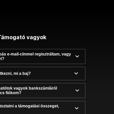
Támogató vagyok
ibás e-mail-címmel regisztráltam, vagy
et?
kezni, mi a baj?
atótok vagyok bankszámláról
incs fiókom?
oztatni a támogatási összeget,