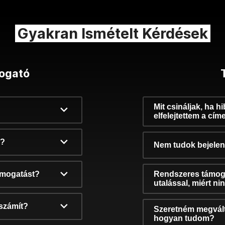
Gyakran Ismételt Kérdések
ogató
Mit csináljak, ha h
elfelejtettem a cím
k?
Nem tudok bejelent
támogatást?
Rendszeres támog
utalással, miért n
számít?
Szeretném megvált
hogyan tudom?