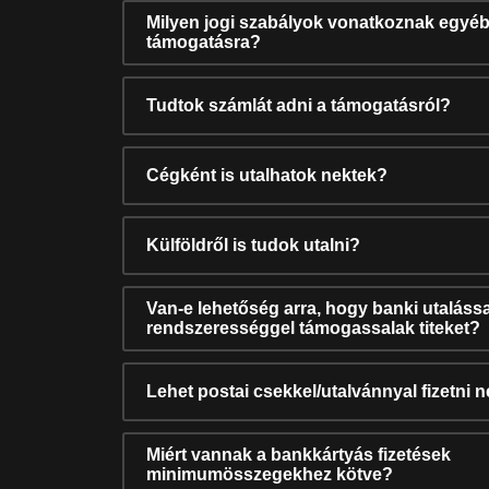
Milyen jogi szabályok vonatkoznak egyéb
támogatásra?
Tudtok számlát adni a támogatásról?
Cégként is utalhatok nektek?
Külföldről is tudok utalni?
Van-e lehetőség arra, hogy banki utalássa
rendszerességgel támogassalak titeket?
Lehet postai csekkel/utalvánnyal fizetni 
Miért vannak a bankkártyás fizetések
minimumösszegekhez kötve?