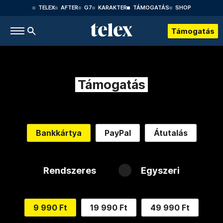
TELEX
AFTER
G7
KARAKTER
TÁMOGATÁS
SHOP
Támogatás
Támogatás
Bankkártya
PayPal
Átutalás
Rendszeres
Egyszeri
9 990 Ft
19 990 Ft
49 990 Ft