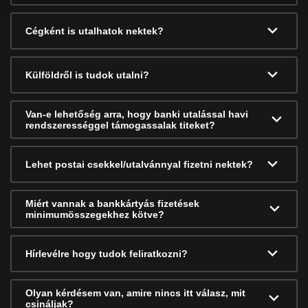
Cégként is utalhatok nektek?
Külföldről is tudok utalni?
Van-e lehetőség arra, hogy banki utalással havi
rendszerességgel támogassalak titeket?
Lehet postai csekkel/utalvánnyal fizetni nektek?
Miért vannak a bankkártyás fizetések
minimumösszegekhez kötve?
Hírlevélre hogy tudok feliratkozni?
Olyan kérdésem van, amire nincs itt válasz, mit
csináljak?