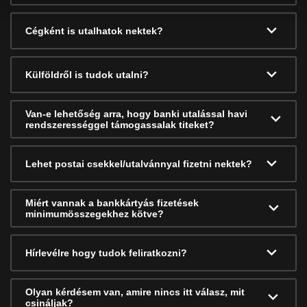
Cégként is utalhatok nektek?
Külföldről is tudok utalni?
Van-e lehetőség arra, hogy banki utalással havi
rendszerességgel támogassalak titeket?
Lehet postai csekkel/utalvánnyal fizetni nektek?
Miért vannak a bankkártyás fizetések
minimumösszegekhez kötve?
Hírlevélre hogy tudok feliratkozni?
Olyan kérdésem van, amire nincs itt válasz, mit
csináljak?