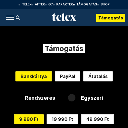
TELEX
AFTER
G7
KARAKTER
TÁMOGATÁS
SHOP
Támogatás
Támogatás
Bankkártya
PayPal
Átutalás
Rendszeres
Egyszeri
9 990 Ft
19 990 Ft
49 990 Ft