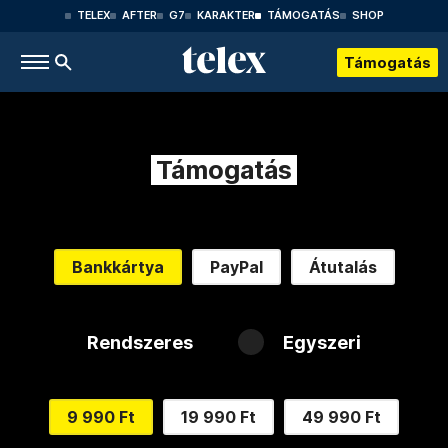
TELEX
AFTER
G7
KARAKTER
TÁMOGATÁS
SHOP
Támogatás
Támogatás
Bankkártya
PayPal
Átutalás
Rendszeres
Egyszeri
9 990 Ft
19 990 Ft
49 990 Ft