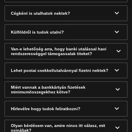
Cégként is utalhatok nektek?
Külföldről is tudok utalni?
Van-e lehetőség arra, hogy banki utalással havi
rendszerességgel támogassalak titeket?
Lehet postai csekkel/utalvánnyal fizetni nektek?
Miért vannak a bankkártyás fizetések
minimumösszegekhez kötve?
Hírlevélre hogy tudok feliratkozni?
Olyan kérdésem van, amire nincs itt válasz, mit
csináljak?