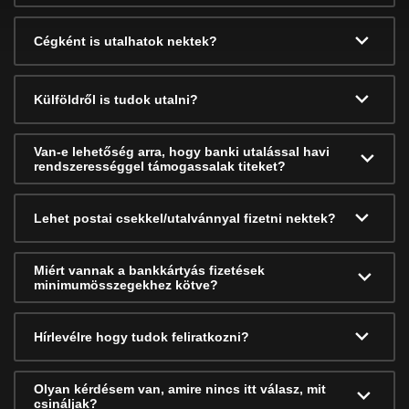
Cégként is utalhatok nektek?
Külföldről is tudok utalni?
Van-e lehetőség arra, hogy banki utalással havi
rendszerességgel támogassalak titeket?
Lehet postai csekkel/utalvánnyal fizetni nektek?
Miért vannak a bankkártyás fizetések
minimumösszegekhez kötve?
Hírlevélre hogy tudok feliratkozni?
Olyan kérdésem van, amire nincs itt válasz, mit
csináljak?