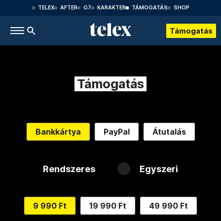
TELEX
AFTER
G7
KARAKTER
TÁMOGATÁS
SHOP
Támogatás
Támogatás
Bankkártya
PayPal
Átutalás
Rendszeres
Egyszeri
9 990 Ft
19 990 Ft
49 990 Ft