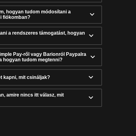
ám, hogyan tudom módosítani a
i fiókomban?
ni a rendszeres támogatást, hogyan
Simple Pay-ről vagy Barionról Paypalra
ra hogyan tudom megtenni?
t kapni, mit csináljak?
, amire nincs itt válasz, mit