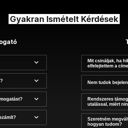
Gyakran Ismételt Kérdések
ogató
Mit csináljak, ha h
elfelejtettem a cím
k?
Nem tudok bejelent
támogatást?
Rendszeres támog
utalással, miért n
számít?
Szeretném megvált
hogyan tudom?