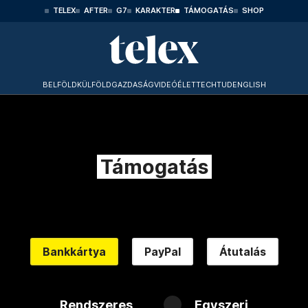
TELEX
AFTER
G7
KARAKTER
TÁMOGATÁS
SHOP
BELFÖLD
KÜLFÖLD
GAZDASÁG
VIDEÓ
ÉLET
TECHTUD
ENGLISH
Támogatás
Bankkártya
PayPal
Átutalás
Rendszeres
Egyszeri