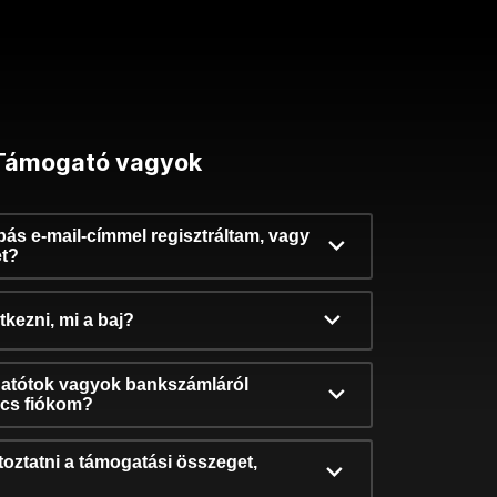
Támogató vagyok
ibás e-mail-címmel regisztráltam, vagy
et?
kezni, mi a baj?
atótok vagyok bankszámláról
incs fiókom?
oztatni a támogatási összeget,