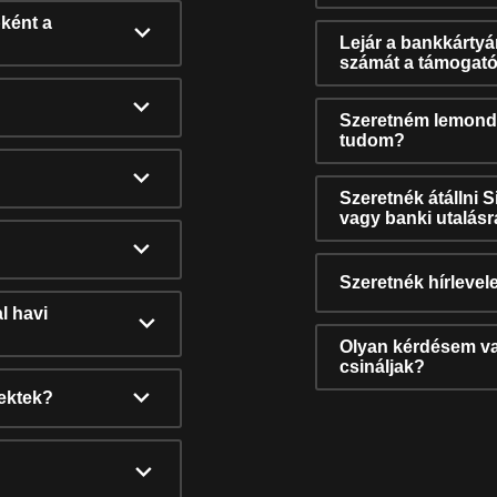
ként a
Lejár a bankkárty
számát a támogató
Szeretném lemonda
tudom?
Szeretnék átállni 
vagy banki utalás
Szeretnék hírlevele
l havi
Olyan kérdésem van
csináljak?
nektek?