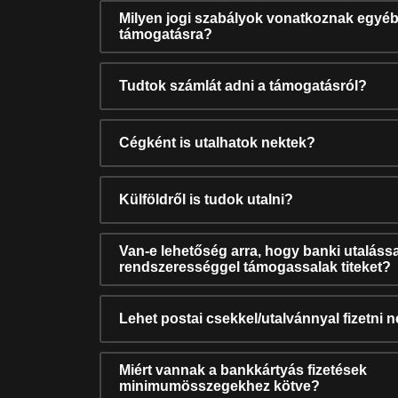
Milyen jogi szabályok vonatkoznak egyéb
támogatásra?
Tudtok számlát adni a támogatásról?
Cégként is utalhatok nektek?
Külföldről is tudok utalni?
Van-e lehetőség arra, hogy banki utalássa
rendszerességgel támogassalak titeket?
Lehet postai csekkel/utalvánnyal fizetni 
Miért vannak a bankkártyás fizetések
minimumösszegekhez kötve?