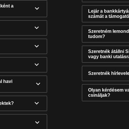
ként a
Lejár a bankkárty
számát a támogató
Szeretném lemonda
tudom?
Szeretnék átállni 
vagy banki utalás
Szeretnék hírlevele
l havi
Olyan kérdésem van
csináljak?
nektek?