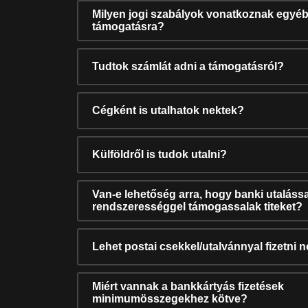
Milyen jogi szabályok vonatkoznak egyéb
támogatásra?
Tudtok számlát adni a támogatásról?
Cégként is utalhatok nektek?
Külföldről is tudok utalni?
Van-e lehetőség arra, hogy banki utalássa
rendszerességgel támogassalak titeket?
Lehet postai csekkel/utalvánnyal fizetni 
Miért vannak a bankkártyás fizetések
minimumösszegekhez kötve?