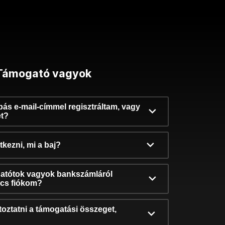
Támogató vagyok
ibás e-mail-címmel regisztráltam, vagy
et?
kezni, mi a baj?
atótok vagyok bankszámláról
incs fiókom?
oztatni a támogatási összeget,