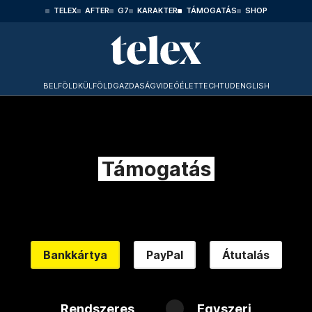
TELEX
AFTER
G7
KARAKTER
TÁMOGATÁS
SHOP
BELFÖLD
KÜLFÖLD
GAZDASÁG
VIDEÓ
ÉLET
TECHTUD
ENGLISH
Támogatás
Bankkártya
PayPal
Átutalás
Rendszeres
Egyszeri