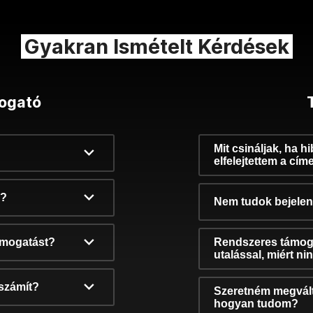
Gyakran Ismételt Kérdések
ogató
Mit csináljak, ha h
elfelejtettem a cím
k?
Nem tudok bejelent
támogatást?
Rendszeres támog
utalással, miért n
számít?
Szeretném megvált
hogyan tudom?