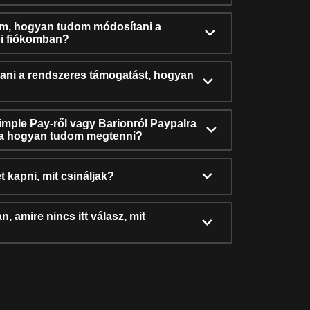
ám, hogyan tudom módosítani a
i fiókomban?
ni a rendszeres támogatást, hogyan
Simple Pay-ről vagy Barionról Paypalra
ra hogyan tudom megtenni?
t kapni, mit csináljak?
, amire nincs itt válasz, mit