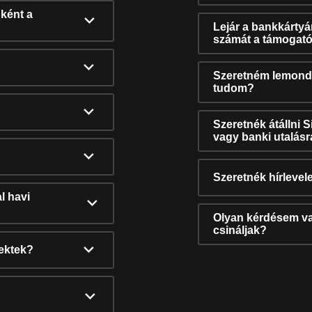
ként a
Lejár a bankkárty
számát a támogató
Szeretném lemonda
tudom?
Szeretnék átállni 
vagy banki utalás
Szeretnék hírlevele
l havi
Olyan kérdésem van
csináljak?
nektek?