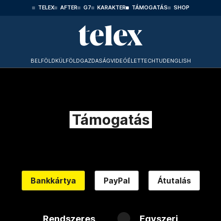
TELEX
AFTER
G7
KARAKTER
TÁMOGATÁS
SHOP
BELFÖLD
KÜLFÖLD
GAZDASÁG
VIDEÓ
ÉLET
TECHTUD
ENGLISH
Támogatás
Bankkártya
PayPal
Átutalás
Rendszeres
Egyszeri