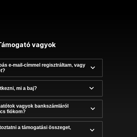
Támogató vagyok
ibás e-mail-címmel regisztráltam, vagy
et?
kezni, mi a baj?
atótok vagyok bankszámláról
incs fiókom?
oztatni a támogatási összeget,