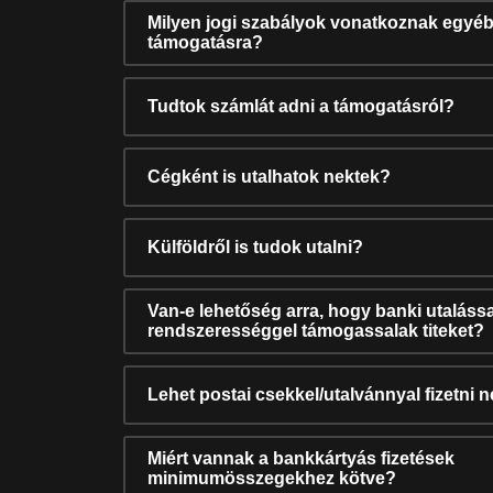
Milyen jogi szabályok vonatkoznak egyéb
támogatásra?
Tudtok számlát adni a támogatásról?
Cégként is utalhatok nektek?
Külföldről is tudok utalni?
Van-e lehetőség arra, hogy banki utalássa
rendszerességgel támogassalak titeket?
Lehet postai csekkel/utalvánnyal fizetni 
Miért vannak a bankkártyás fizetések
minimumösszegekhez kötve?