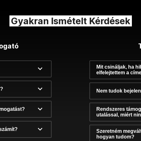
Gyakran Ismételt Kérdések
ogató
Mit csináljak, ha h
elfelejtettem a cím
k?
Nem tudok bejelent
támogatást?
Rendszeres támog
utalással, miért n
számít?
Szeretném megvált
hogyan tudom?