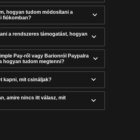
ám, hogyan tudom módosítani a
i fiókomban?
ni a rendszeres támogatást, hogyan
Simple Pay-ről vagy Barionról Paypalra
ra hogyan tudom megtenni?
t kapni, mit csináljak?
, amire nincs itt válasz, mit