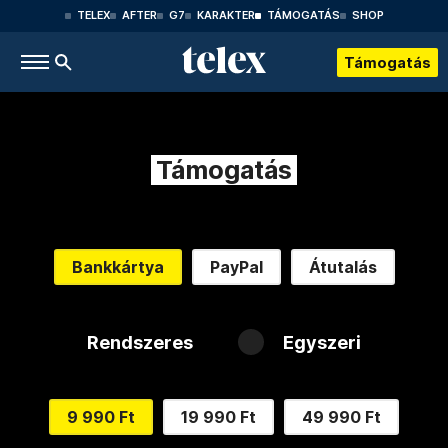
TELEX
AFTER
G7
KARAKTER
TÁMOGATÁS
SHOP
Támogatás
Támogatás
Bankkártya
PayPal
Átutalás
Rendszeres
Egyszeri
9 990 Ft
19 990 Ft
49 990 Ft