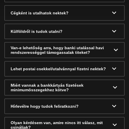
Cégként is utalhatok nektek?
Külföldről is tudok utalni?
Van-e lehetőség arra, hogy banki utalással havi
rendszerességgel támogassalak titeket?
Lehet postai csekkel/utalvánnyal fizetni nektek?
Miért vannak a bankkártyás fizetések
minimumösszegekhez kötve?
Hírlevélre hogy tudok feliratkozni?
Olyan kérdésem van, amire nincs itt válasz, mit
csináljak?