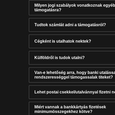
Milyen jogi szabályok vonatkoznak egyéb
támogatásra?
Tudtok számlát adni a támogatásról?
Cégként is utalhatok nektek?
Külföldről is tudok utalni?
Van-e lehetőség arra, hogy banki utalássa
rendszerességgel támogassalak titeket?
Lehet postai csekkel/utalvánnyal fizetni 
Miért vannak a bankkártyás fizetések
minimumösszegekhez kötve?