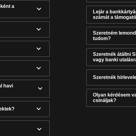
ként a
Lejár a bankkárty
számát a támogató
Szeretném lemonda
tudom?
Szeretnék átállni 
vagy banki utalás
Szeretnék hírlevele
l havi
Olyan kérdésem van
csináljak?
nektek?