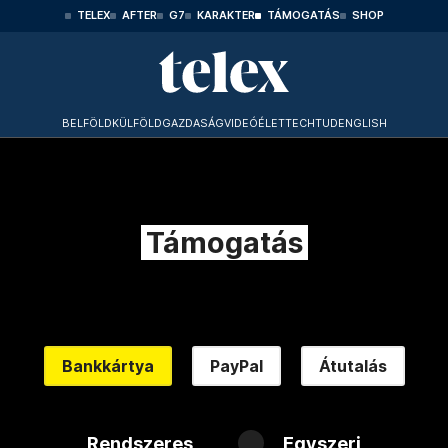
TELEX
AFTER
G7
KARAKTER
TÁMOGATÁS
SHOP
BELFÖLD
KÜLFÖLD
GAZDASÁG
VIDEÓ
ÉLET
TECHTUD
ENGLISH
Támogatás
Bankkártya
PayPal
Átutalás
Rendszeres
Egyszeri