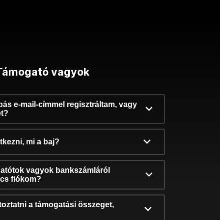
Támogató vagyok
ibás e-mail-címmel regisztráltam, vagy
et?
kezni, mi a baj?
atótok vagyok bankszámláról
incs fiókom?
oztatni a támogatási összeget,