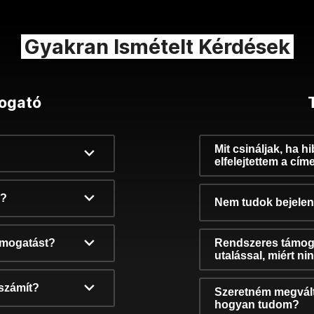
Gyakran Ismételt Kérdések
ogató
Mit csináljak, ha h
elfelejtettem a cím
k?
Nem tudok bejelent
támogatást?
Rendszeres támog
utalással, miért n
számít?
Szeretném megvált
hogyan tudom?