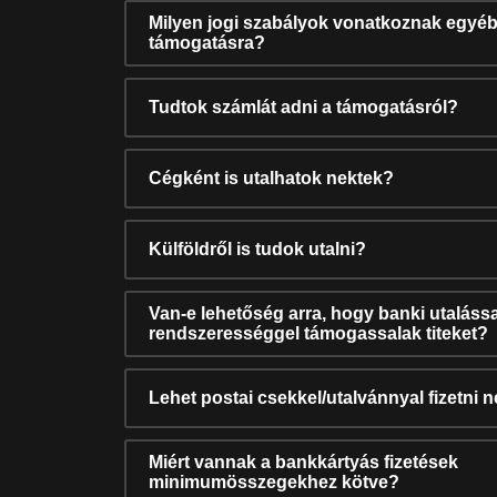
Milyen jogi szabályok vonatkoznak egyéb
támogatásra?
Tudtok számlát adni a támogatásról?
Cégként is utalhatok nektek?
Külföldről is tudok utalni?
Van-e lehetőség arra, hogy banki utalássa
rendszerességgel támogassalak titeket?
Lehet postai csekkel/utalvánnyal fizetni 
Miért vannak a bankkártyás fizetések
minimumösszegekhez kötve?