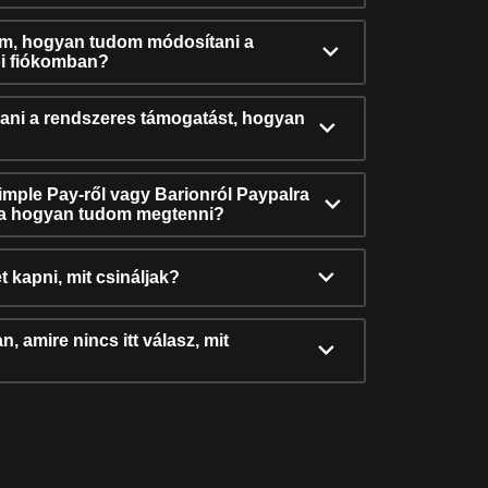
ám, hogyan tudom módosítani a
i fiókomban?
ni a rendszeres támogatást, hogyan
Simple Pay-ről vagy Barionról Paypalra
ra hogyan tudom megtenni?
t kapni, mit csináljak?
, amire nincs itt válasz, mit