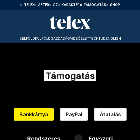
TELEX
AFTER
G7
KARAKTER
TÁMOGATÁS
SHOP
BELFÖLD
KÜLFÖLD
GAZDASÁG
VIDEÓ
ÉLET
TECHTUD
ENGLISH
Támogatás
Bankkártya
PayPal
Átutalás
Rendszeres
Egyszeri