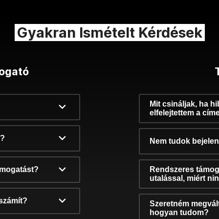
Gyakran Ismételt Kérdések
ogató
Mit csináljak, ha h
elfelejtettem a cím
k?
Nem tudok bejelent
támogatást?
Rendszeres támog
utalással, miért n
számít?
Szeretném megvált
hogyan tudom?