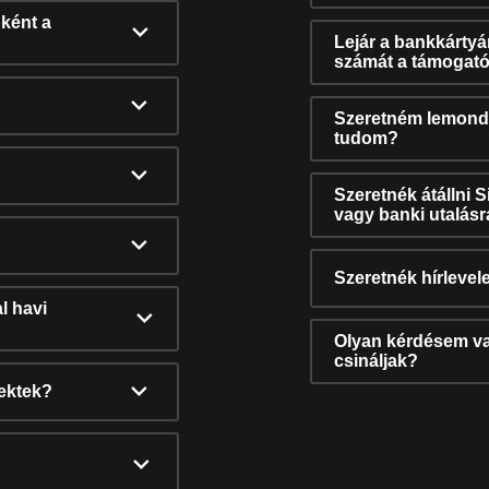
ként a
Lejár a bankkárty
számát a támogató
Szeretném lemonda
tudom?
Szeretnék átállni 
vagy banki utalás
Szeretnék hírlevele
l havi
Olyan kérdésem van
csináljak?
nektek?