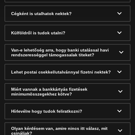
Cégként is utalhatok nektek?
Külföldről is tudok utalni?
Van-e lehetőség arra, hogy banki utalással havi
rendszerességgel támogassalak titeket?
Lehet postai csekkel/utalvánnyal fizetni nektek?
Miért vannak a bankkártyás fizetések
minimumösszegekhez kötve?
Hírlevélre hogy tudok feliratkozni?
Olyan kérdésem van, amire nincs itt válasz, mit
csináljak?