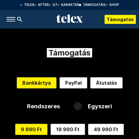
TELEX
AFTER
G7
KARAKTER
TÁMOGATÁS
SHOP
Támogatás
Támogatás
Bankkártya
PayPal
Átutalás
Rendszeres
Egyszeri
9 990 Ft
19 990 Ft
49 990 Ft