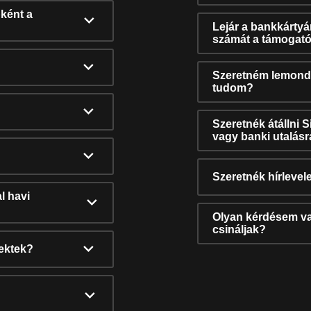
ként a
Lejár a bankkárty
számát a támogató
Szeretném lemonda
tudom?
Szeretnék átállni 
vagy banki utalás
Szeretnék hírlevele
l havi
Olyan kérdésem van
csináljak?
nektek?