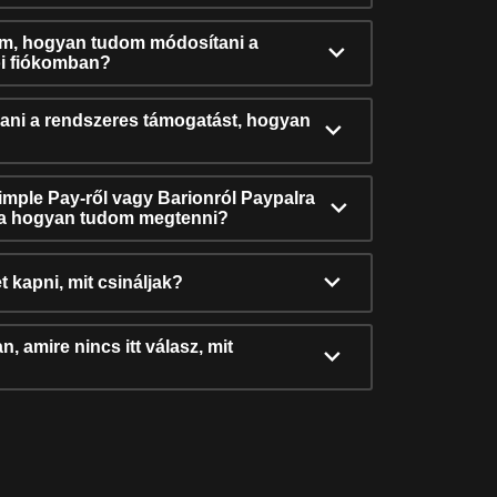
ám, hogyan tudom módosítani a
i fiókomban?
ni a rendszeres támogatást, hogyan
Simple Pay-ről vagy Barionról Paypalra
ra hogyan tudom megtenni?
t kapni, mit csináljak?
, amire nincs itt válasz, mit