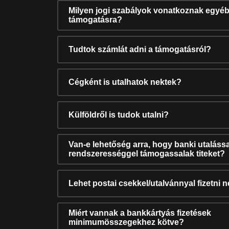
Milyen jogi szabályok vonatkoznak egyéb
támogatásra?
Tudtok számlát adni a támogatásról?
Cégként is utalhatok nektek?
Külföldről is tudok utalni?
Van-e lehetőség arra, hogy banki utalássa
rendszerességgel támogassalak titeket?
Lehet postai csekkel/utalvánnyal fizetni 
Miért vannak a bankkártyás fizetések
minimumösszegekhez kötve?