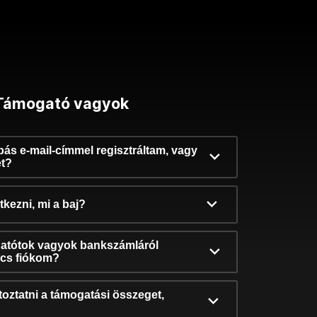
Támogató vagyok
ibás e-mail-címmel regisztráltam, vagy
et?
kezni, mi a baj?
atótok vagyok bankszámláról
incs fiókom?
oztatni a támogatási összeget,