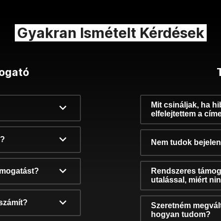
Gyakran Ismételt Kérdések
ogató
Mit csináljak, ha h
elfelejtettem a cím
k?
Nem tudok bejelent
támogatást?
Rendszeres támog
utalással, miért n
számít?
Szeretném megvált
hogyan tudom?