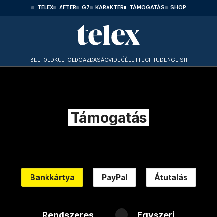
TELEX
AFTER
G7
KARAKTER
TÁMOGATÁS
SHOP
BELFÖLD
KÜLFÖLD
GAZDASÁG
VIDEÓ
ÉLET
TECHTUD
ENGLISH
Támogatás
Bankkártya
PayPal
Átutalás
Rendszeres
Egyszeri