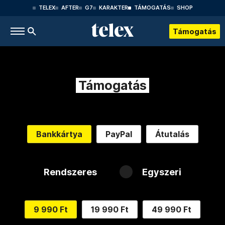
TELEX
AFTER
G7
KARAKTER
TÁMOGATÁS
SHOP
Támogatás
Támogatás
Bankkártya
PayPal
Átutalás
Rendszeres
Egyszeri
9 990 Ft
19 990 Ft
49 990 Ft