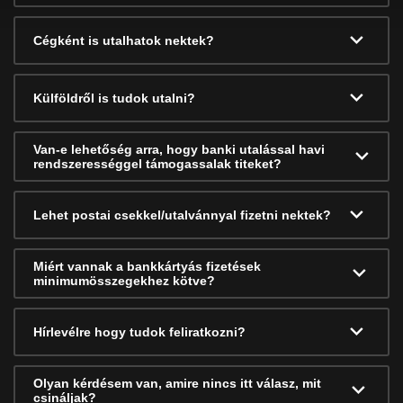
Cégként is utalhatok nektek?
Külföldről is tudok utalni?
Van-e lehetőség arra, hogy banki utalással havi
rendszerességgel támogassalak titeket?
Lehet postai csekkel/utalvánnyal fizetni nektek?
Miért vannak a bankkártyás fizetések
minimumösszegekhez kötve?
Hírlevélre hogy tudok feliratkozni?
Olyan kérdésem van, amire nincs itt válasz, mit
csináljak?