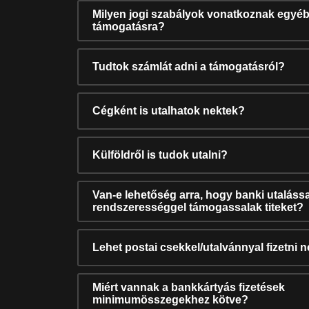
Milyen jogi szabályok vonatkoznak egyéb
támogatásra?
Tudtok számlát adni a támogatásról?
Cégként is utalhatok nektek?
Külföldről is tudok utalni?
Van-e lehetőség arra, hogy banki utalássa
rendszerességgel támogassalak titeket?
Lehet postai csekkel/utalvánnyal fizetni 
Miért vannak a bankkártyás fizetések
minimumösszegekhez kötve?