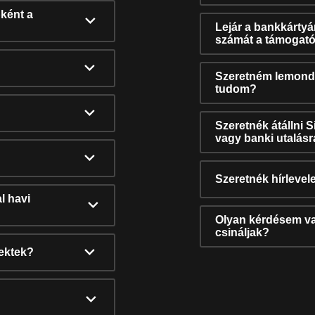
ként a
Lejár a bankkárty
számát a támogató
Szeretném lemonda
tudom?
Szeretnék átállni 
vagy banki utalás
Szeretnék hírlevele
l havi
Olyan kérdésem van
csináljak?
nektek?