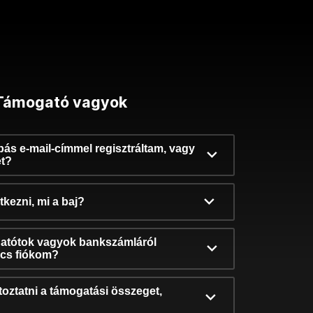
Támogató vagyok
ibás e-mail-címmel regisztráltam, vagy
et?
kezni, mi a baj?
atótok vagyok bankszámláról
incs fiókom?
oztatni a támogatási összeget,