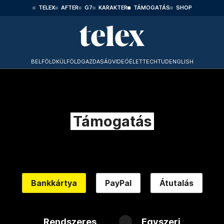
TELEX
AFTER
G7
KARAKTER
TÁMOGATÁS
SHOP
BELFÖLD
KÜLFÖLD
GAZDASÁG
VIDEÓ
ÉLET
TECHTUD
ENGLISH
Támogatás
Bankkártya
PayPal
Átutalás
Rendszeres
Egyszeri