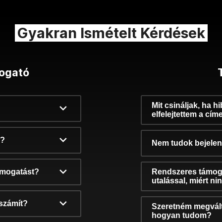
Gyakran Ismételt Kérdések
ogató
Mit csináljak, ha h
elfelejtettem a cím
k?
Nem tudok bejelent
támogatást?
Rendszeres támog
utalással, miért n
számít?
Szeretném megvált
hogyan tudom?