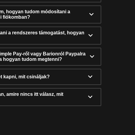
ám, hogyan tudom módosítani a
i fiókomban?
ni a rendszeres támogatást, hogyan
Simple Pay-ről vagy Barionról Paypalra
ra hogyan tudom megtenni?
t kapni, mit csináljak?
, amire nincs itt válasz, mit