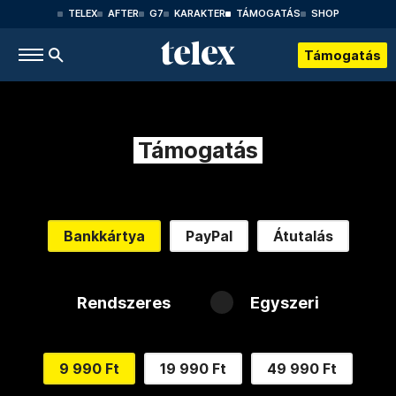
TELEX
AFTER
G7
KARAKTER
TÁMOGATÁS
SHOP
Támogatás
Támogatás
Bankkártya
PayPal
Átutalás
Rendszeres
Egyszeri
9 990 Ft
19 990 Ft
49 990 Ft