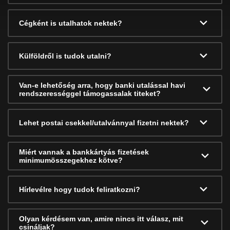
Cégként is utalhatok nektek?
Külföldről is tudok utalni?
Van-e lehetőség arra, hogy banki utalással havi
rendszerességgel támogassalak titeket?
Lehet postai csekkel/utalvánnyal fizetni nektek?
Miért vannak a bankkártyás fizetések
minimumösszegekhez kötve?
Hírlevélre hogy tudok feliratkozni?
Olyan kérdésem van, amire nincs itt válasz, mit
csináljak?