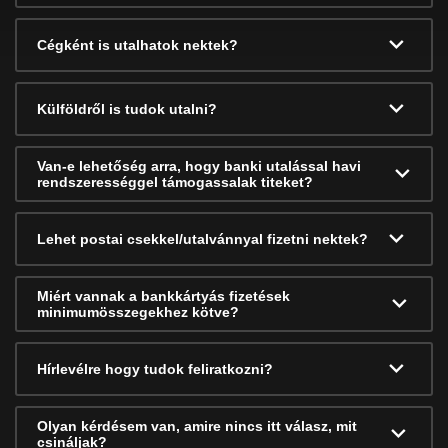
Cégként is utalhatok nektek?
Külföldről is tudok utalni?
Van-e lehetőség arra, hogy banki utalással havi
rendszerességgel támogassalak titeket?
Lehet postai csekkel/utalvánnyal fizetni nektek?
Miért vannak a bankkártyás fizetések
minimumösszegekhez kötve?
Hírlevélre hogy tudok feliratkozni?
Olyan kérdésem van, amire nincs itt válasz, mit
csináljak?