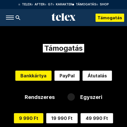
TELEX
AFTER
G7
KARAKTER
TÁMOGATÁS
SHOP
Támogatás
Támogatás
Bankkártya
PayPal
Átutalás
Rendszeres
Egyszeri
9 990 Ft
19 990 Ft
49 990 Ft