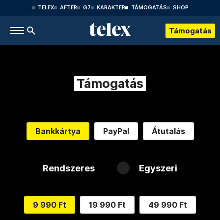
TELEX
AFTER
G7
KARAKTER
TÁMOGATÁS
SHOP
Támogatás
Támogatás
Bankkártya
PayPal
Átutalás
Rendszeres
Egyszeri
9 990 Ft
19 990 Ft
49 990 Ft