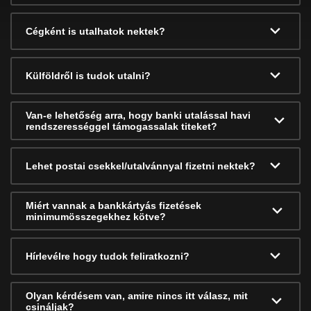
Cégként is utalhatok nektek?
Külföldről is tudok utalni?
Van-e lehetőség arra, hogy banki utalással havi
rendszerességgel támogassalak titeket?
Lehet postai csekkel/utalvánnyal fizetni nektek?
Miért vannak a bankkártyás fizetések
minimumösszegekhez kötve?
Hírlevélre hogy tudok feliratkozni?
Olyan kérdésem van, amire nincs itt válasz, mit
csináljak?