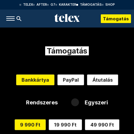
TELEX
AFTER
G7
KARAKTER
TÁMOGATÁS
SHOP
Támogatás
Támogatás
Bankkártya
PayPal
Átutalás
Rendszeres
Egyszeri
9 990 Ft
19 990 Ft
49 990 Ft