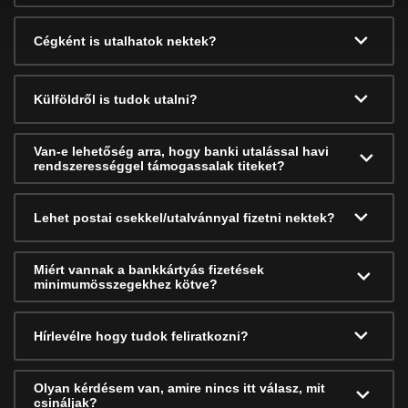
Cégként is utalhatok nektek?
Külföldről is tudok utalni?
Van-e lehetőség arra, hogy banki utalással havi
rendszerességgel támogassalak titeket?
Lehet postai csekkel/utalvánnyal fizetni nektek?
Miért vannak a bankkártyás fizetések
minimumösszegekhez kötve?
Hírlevélre hogy tudok feliratkozni?
Olyan kérdésem van, amire nincs itt válasz, mit
csináljak?