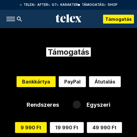
TELEX
AFTER
G7
KARAKTER
TÁMOGATÁS
SHOP
Támogatás
Támogatás
Bankkártya
PayPal
Átutalás
Rendszeres
Egyszeri
9 990 Ft
19 990 Ft
49 990 Ft