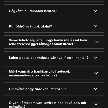
Cégként is utalhatok nektek?
Külföldről is tudok utalni?
Van-e lehetőség arra, hogy banki utalással havi
rendszerességgel támogassalak titeket?
Lehet postai csekkel/utalvánnyal fizetni nektek?
Miért vannak a bankkártyás fizetések
minimumösszegekhez kötve?
Hírlevélre hogy tudok feliratkozni?
Olyan kérdésem van, amire nincs itt válasz, mit
csináljak?