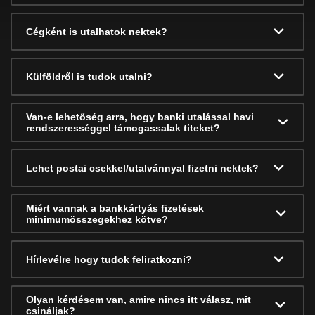
Cégként is utalhatok nektek?
Külföldről is tudok utalni?
Van-e lehetőség arra, hogy banki utalással havi
rendszerességgel támogassalak titeket?
Lehet postai csekkel/utalvánnyal fizetni nektek?
Miért vannak a bankkártyás fizetések
minimumösszegekhez kötve?
Hírlevélre hogy tudok feliratkozni?
Olyan kérdésem van, amire nincs itt válasz, mit
csináljak?