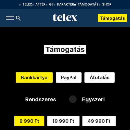
TELEX
AFTER
G7
KARAKTER
TÁMOGATÁS
SHOP
Támogatás
Támogatás
Bankkártya
PayPal
Átutalás
Rendszeres
Egyszeri
9 990 Ft
19 990 Ft
49 990 Ft