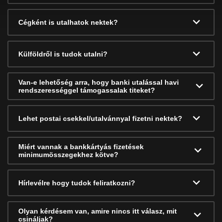
Cégként is utalhatok nektek?
Külföldről is tudok utalni?
Van-e lehetőség arra, hogy banki utalással havi
rendszerességgel támogassalak titeket?
Lehet postai csekkel/utalvánnyal fizetni nektek?
Miért vannak a bankkártyás fizetések
minimumösszegekhez kötve?
Hírlevélre hogy tudok feliratkozni?
Olyan kérdésem van, amire nincs itt válasz, mit
csináljak?