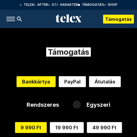
TELEX
AFTER
G7
KARAKTER
TÁMOGATÁS
SHOP
Támogatás
Támogatás
Bankkártya
PayPal
Átutalás
Rendszeres
Egyszeri
9 990 Ft
19 990 Ft
49 990 Ft