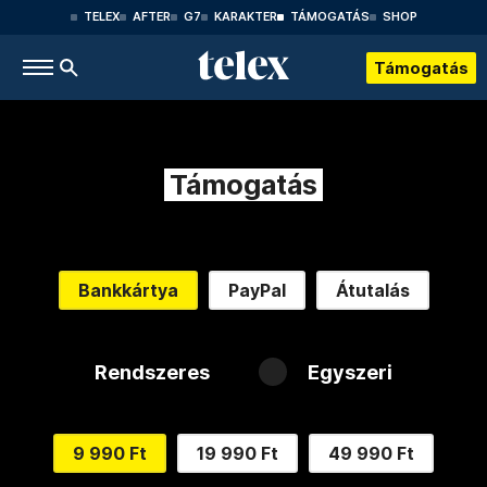
TELEX
AFTER
G7
KARAKTER
TÁMOGATÁS
SHOP
Támogatás
Támogatás
Bankkártya
PayPal
Átutalás
Rendszeres
Egyszeri
9 990 Ft
19 990 Ft
49 990 Ft