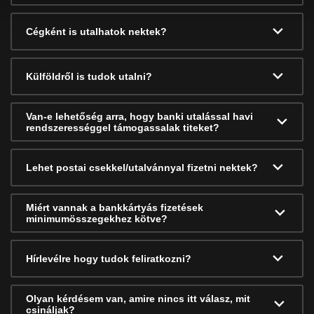
Cégként is utalhatok nektek?
Külföldről is tudok utalni?
Van-e lehetőség arra, hogy banki utalással havi
rendszerességgel támogassalak titeket?
Lehet postai csekkel/utalvánnyal fizetni nektek?
Miért vannak a bankkártyás fizetések
minimumösszegekhez kötve?
Hírlevélre hogy tudok feliratkozni?
Olyan kérdésem van, amire nincs itt válasz, mit
csináljak?