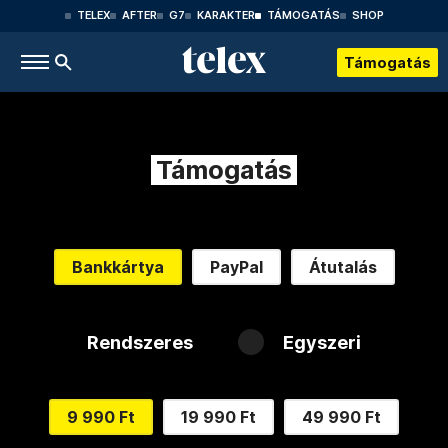
TELEX
AFTER
G7
KARAKTER
TÁMOGATÁS
SHOP
Támogatás
Támogatás
Bankkártya
PayPal
Átutalás
Rendszeres
Egyszeri
9 990 Ft
19 990 Ft
49 990 Ft