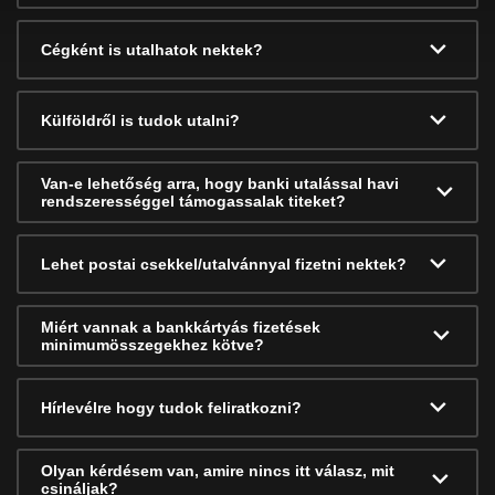
Cégként is utalhatok nektek?
Külföldről is tudok utalni?
Van-e lehetőség arra, hogy banki utalással havi
rendszerességgel támogassalak titeket?
Lehet postai csekkel/utalvánnyal fizetni nektek?
Miért vannak a bankkártyás fizetések
minimumösszegekhez kötve?
Hírlevélre hogy tudok feliratkozni?
Olyan kérdésem van, amire nincs itt válasz, mit
csináljak?