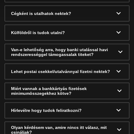
Cégként is utalhatok nektek?
Külföldről is tudok utalni?
Van-e lehetőség arra, hogy banki utalással havi
rendszerességgel támogassalak titeket?
Lehet postai csekkel/utalvánnyal fizetni nektek?
Miért vannak a bankkártyás fizetések
minimumösszegekhez kötve?
Hírlevélre hogy tudok feliratkozni?
Olyan kérdésem van, amire nincs itt válasz, mit
csináljak?