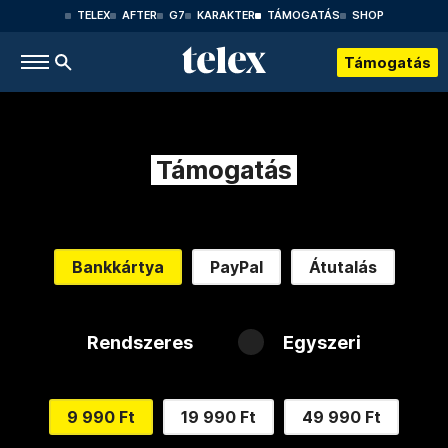
TELEX
AFTER
G7
KARAKTER
TÁMOGATÁS
SHOP
Támogatás
Támogatás
Bankkártya
PayPal
Átutalás
Rendszeres
Egyszeri
9 990 Ft
19 990 Ft
49 990 Ft