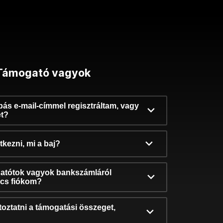
Támogató vagyok
ibás e-mail-címmel regisztráltam, vagy
et?
kezni, mi a baj?
atótok vagyok bankszámláról
incs fiókom?
oztatni a támogatási összeget,