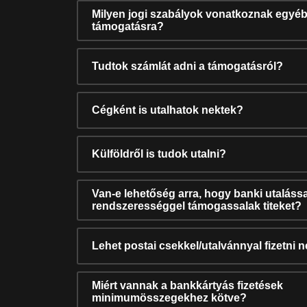
Milyen jogi szabályok vonatkoznak egyéb
támogatásra?
Tudtok számlát adni a támogatásról?
Cégként is utalhatok nektek?
Külföldről is tudok utalni?
Van-e lehetőség arra, hogy banki utalássa
rendszerességgel támogassalak titeket?
Lehet postai csekkel/utalvánnyal fizetni 
Miért vannak a bankkártyás fizetések
minimumösszegekhez kötve?