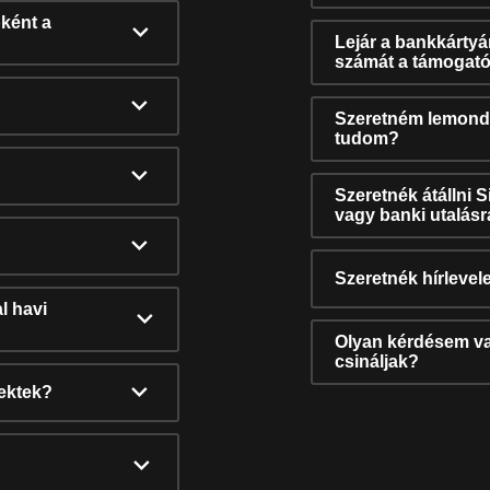
ként a
Lejár a bankkárty
számát a támogató
Szeretném lemonda
tudom?
Szeretnék átállni 
vagy banki utalás
Szeretnék hírlevele
l havi
Olyan kérdésem van
csináljak?
nektek?