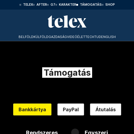
TELEX
AFTER
G7
KARAKTER
TÁMOGATÁS
SHOP
BELFÖLD
KÜLFÖLD
GAZDASÁG
VIDEÓ
ÉLET
TECHTUD
ENGLISH
Támogatás
Bankkártya
PayPal
Átutalás
Rendszeres
Egyszeri