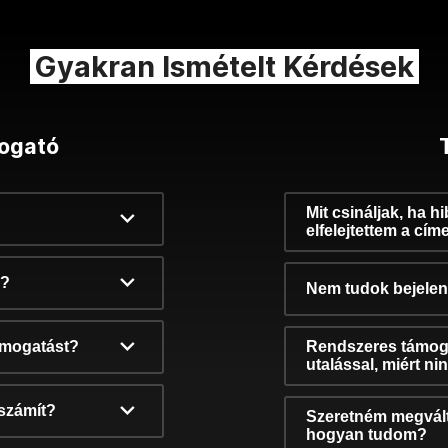
Gyakran Ismételt Kérdések
ogató
Mit csináljak, ha h
elfelejtettem a cím
k?
Nem tudok bejelent
támogatást?
Rendszeres támog
utalással, miért n
számít?
Szeretném megvált
hogyan tudom?