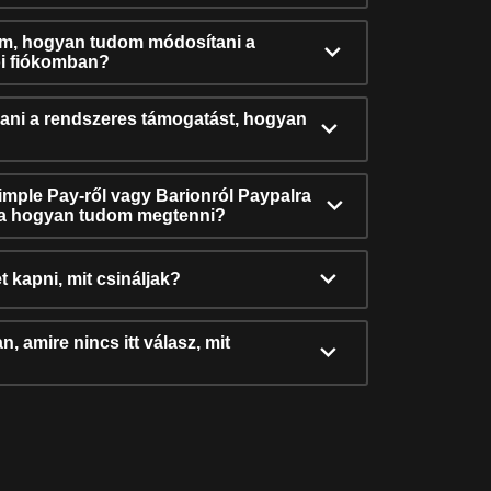
ám, hogyan tudom módosítani a
i fiókomban?
ni a rendszeres támogatást, hogyan
Simple Pay-ről vagy Barionról Paypalra
ra hogyan tudom megtenni?
t kapni, mit csináljak?
, amire nincs itt válasz, mit