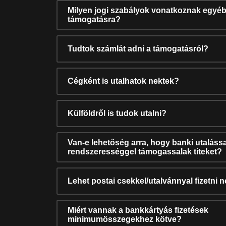
Milyen jogi szabályok vonatkoznak egyéb
támogatásra?
Tudtok számlát adni a támogatásról?
Cégként is utalhatok nektek?
Külföldről is tudok utalni?
Van-e lehetőség arra, hogy banki utalássa
rendszerességgel támogassalak titeket?
Lehet postai csekkel/utalvánnyal fizetni 
Miért vannak a bankkártyás fizetések
minimumösszegekhez kötve?