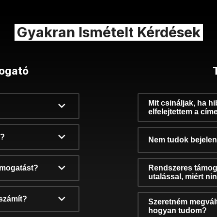
Gyakran Ismételt Kérdések
ogató
Mit csináljak, ha h
elfelejtettem a cím
k?
Nem tudok bejelent
támogatást?
Rendszeres támog
utalással, miért n
számít?
Szeretném megvált
hogyan tudom?