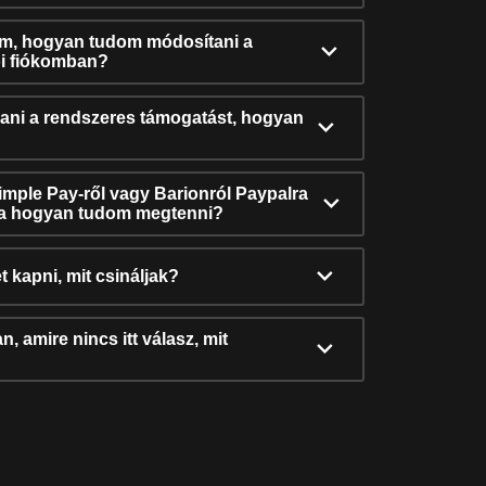
ám, hogyan tudom módosítani a
i fiókomban?
ni a rendszeres támogatást, hogyan
Simple Pay-ről vagy Barionról Paypalra
ra hogyan tudom megtenni?
t kapni, mit csináljak?
, amire nincs itt válasz, mit