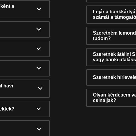
ként a
Lejár a bankkárty
számát a támogató
Szeretném lemonda
tudom?
Szeretnék átállni 
vagy banki utalás
Szeretnék hírlevele
l havi
Olyan kérdésem van
csináljak?
nektek?