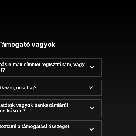
Támogató vagyok
ibás e-mail-címmel regisztráltam, vagy
et?
kezni, mi a baj?
atótok vagyok bankszámláról
incs fiókom?
oztatni a támogatási összeget,