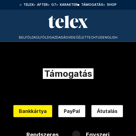
TELEX
AFTER
G7
KARAKTER
TÁMOGATÁS
SHOP
BELFÖLD
KÜLFÖLD
GAZDASÁG
VIDEÓ
ÉLET
TECHTUD
ENGLISH
Támogatás
Bankkártya
PayPal
Átutalás
Rendszeres
Egyszeri