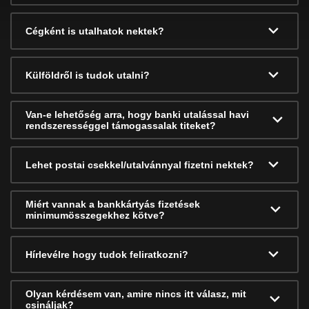
Cégként is utalhatok nektek?
Külföldről is tudok utalni?
Van-e lehetőség arra, hogy banki utalással havi
rendszerességgel támogassalak titeket?
Lehet postai csekkel/utalvánnyal fizetni nektek?
Miért vannak a bankkártyás fizetések
minimumösszegekhez kötve?
Hírlevélre hogy tudok feliratkozni?
Olyan kérdésem van, amire nincs itt válasz, mit
csináljak?