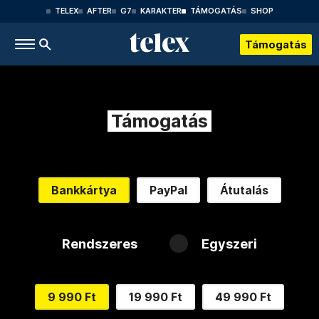
TELEX
AFTER
G7
KARAKTER
TÁMOGATÁS
SHOP
Támogatás
Támogatás
Bankkártya
PayPal
Átutalás
Rendszeres
Egyszeri
9 990 Ft
19 990 Ft
49 990 Ft