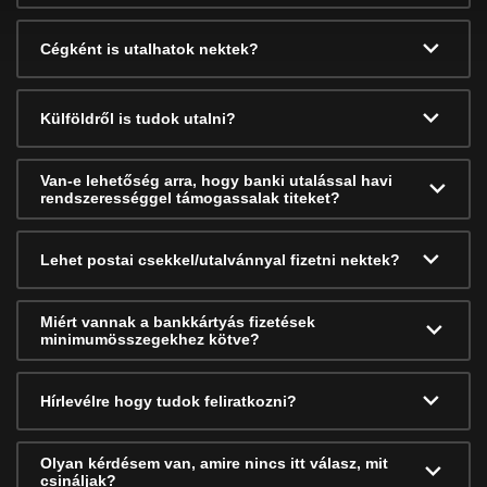
Cégként is utalhatok nektek?
Külföldről is tudok utalni?
Van-e lehetőség arra, hogy banki utalással havi
rendszerességgel támogassalak titeket?
Lehet postai csekkel/utalvánnyal fizetni nektek?
Miért vannak a bankkártyás fizetések
minimumösszegekhez kötve?
Hírlevélre hogy tudok feliratkozni?
Olyan kérdésem van, amire nincs itt válasz, mit
csináljak?