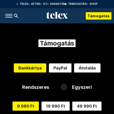
TELEX
AFTER
G7
KARAKTER
TÁMOGATÁS
SHOP
Támogatás
Támogatás
Bankkártya
PayPal
Átutalás
Rendszeres
Egyszeri
9 990 Ft
19 990 Ft
49 990 Ft