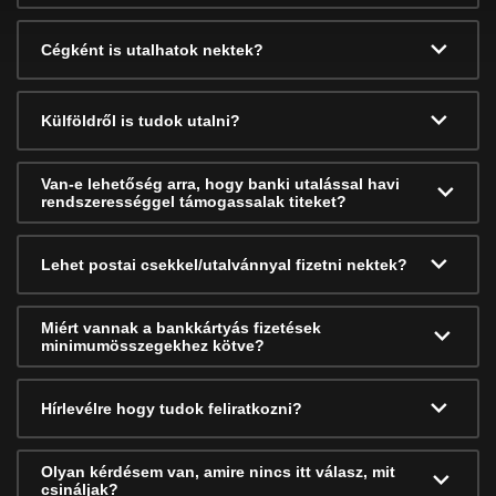
Cégként is utalhatok nektek?
Külföldről is tudok utalni?
Van-e lehetőség arra, hogy banki utalással havi
rendszerességgel támogassalak titeket?
Lehet postai csekkel/utalvánnyal fizetni nektek?
Miért vannak a bankkártyás fizetések
minimumösszegekhez kötve?
Hírlevélre hogy tudok feliratkozni?
Olyan kérdésem van, amire nincs itt válasz, mit
csináljak?