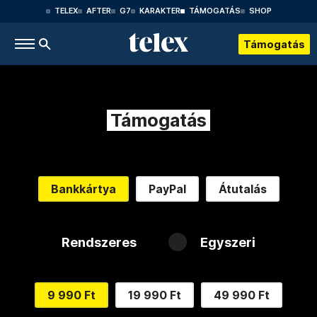
TELEX
AFTER
G7
KARAKTER
TÁMOGATÁS
SHOP
Támogatás
Támogatás
Bankkártya
PayPal
Átutalás
Rendszeres
Egyszeri
9 990 Ft
19 990 Ft
49 990 Ft