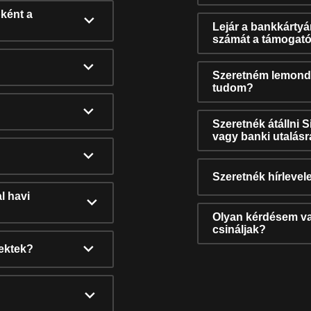
ként a
Lejár a bankkárty
számát a támogató
Szeretném lemonda
tudom?
Szeretnék átállni 
vagy banki utalás
Szeretnék hírlevele
l havi
Olyan kérdésem van
csináljak?
nektek?