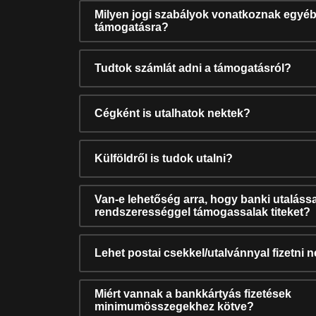
Milyen jogi szabályok vonatkoznak egyéb
támogatásra?
Tudtok számlát adni a támogatásról?
Cégként is utalhatok nektek?
Külföldről is tudok utalni?
Van-e lehetőség arra, hogy banki utalássa
rendszerességgel támogassalak titeket?
Lehet postai csekkel/utalvánnyal fizetni 
Miért vannak a bankkártyás fizetések
minimumösszegekhez kötve?