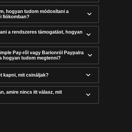
ám, hogyan tudom módosítani a
i fiókomban?
ni a rendszeres támogatást, hogyan
Simple Pay-ről vagy Barionról Paypalra
ra hogyan tudom megtenni?
t kapni, mit csináljak?
, amire nincs itt válasz, mit