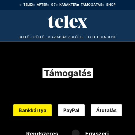
TELEX
AFTER
G7
KARAKTER
TÁMOGATÁS
SHOP
BELFÖLD
KÜLFÖLD
GAZDASÁG
VIDEÓ
ÉLET
TECHTUD
ENGLISH
Támogatás
Bankkártya
PayPal
Átutalás
Rendszeres
Egyszeri