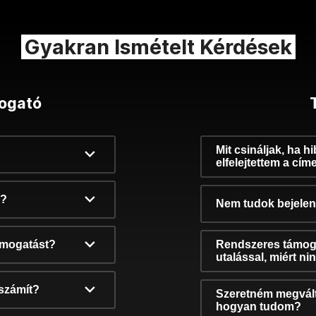
Gyakran Ismételt Kérdések
ogató
Mit csináljak, ha h
elfelejtettem a cím
k?
Nem tudok bejelent
támogatást?
Rendszeres támog
utalással, miért n
számít?
Szeretném megvált
hogyan tudom?