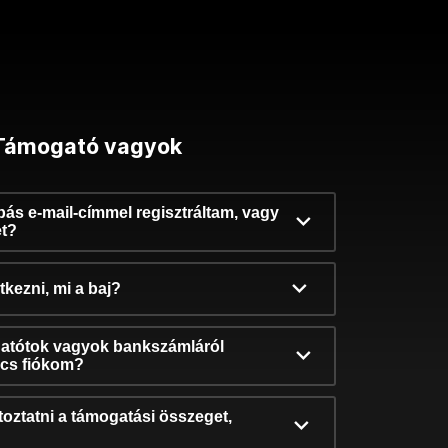
Támogató vagyok
ibás e-mail-címmel regisztráltam, vagy
et?
kezni, mi a baj?
atótok vagyok bankszámláról
incs fiókom?
oztatni a támogatási összeget,