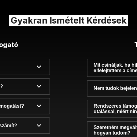
Gyakran Ismételt Kérdések
ogató
Mit csináljak, ha h
elfelejtettem a cím
k?
Nem tudok bejelent
támogatást?
Rendszeres támog
utalással, miért n
számít?
Szeretném megvált
hogyan tudom?