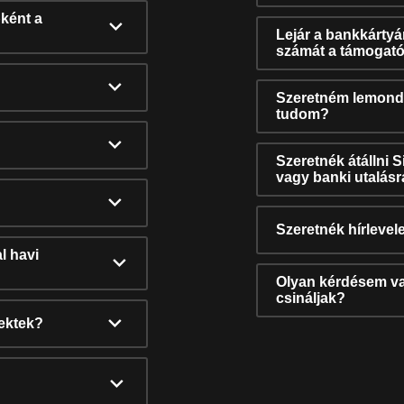
ként a
Lejár a bankkárty
számát a támogató
Szeretném lemonda
tudom?
Szeretnék átállni 
vagy banki utalás
Szeretnék hírlevele
l havi
Olyan kérdésem van
csináljak?
nektek?