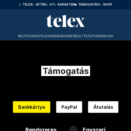
TELEX
AFTER
G7
KARAKTER
TÁMOGATÁS
SHOP
BELFÖLD
KÜLFÖLD
GAZDASÁG
VIDEÓ
ÉLET
TECHTUD
ENGLISH
Támogatás
Bankkártya
PayPal
Átutalás
Rendszeres
Egyszeri