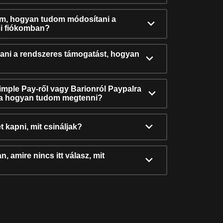
ám, hogyan tudom módosítani a
i fiókomban?
ni a rendszeres támogatást, hogyan
Simple Pay-ről vagy Barionról Paypalra
ra hogyan tudom megtenni?
t kapni, mit csináljak?
, amire nincs itt válasz, mit