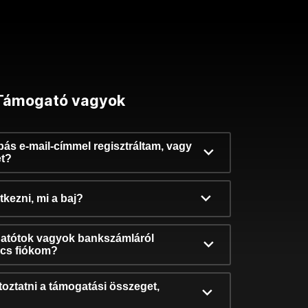
Támogató vagyok
ibás e-mail-címmel regisztráltam, vagy
et?
kezni, mi a baj?
atótok vagyok bankszámláról
incs fiókom?
oztatni a támogatási összeget,