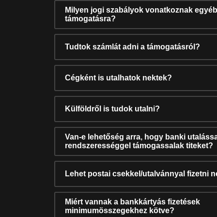
Milyen jogi szabályok vonatkoznak egyéb
támogatásra?
Tudtok számlát adni a támogatásról?
Cégként is utalhatok nektek?
Külföldről is tudok utalni?
Van-e lehetőség arra, hogy banki utalássa
rendszerességgel támogassalak titeket?
Lehet postai csekkel/utalvánnyal fizetni 
Miért vannak a bankkártyás fizetések
minimumösszegekhez kötve?