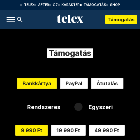
TELEX
AFTER
G7
KARAKTER
TÁMOGATÁS
SHOP
Támogatás
Támogatás
Bankkártya
PayPal
Átutalás
Rendszeres
Egyszeri
9 990 Ft
19 990 Ft
49 990 Ft