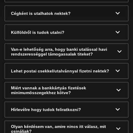
Cégként is utalhatok nektek?
Külföldről is tudok utalni?
Van-e lehetőség arra, hogy banki utalással havi
rendszerességgel támogassalak titeket?
Lehet postai csekkel/utalvánnyal fizetni nektek?
Miért vannak a bankkártyás fizetések
minimumösszegekhez kötve?
Hírlevélre hogy tudok feliratkozni?
Olyan kérdésem van, amire nincs itt válasz, mit
csináljak?