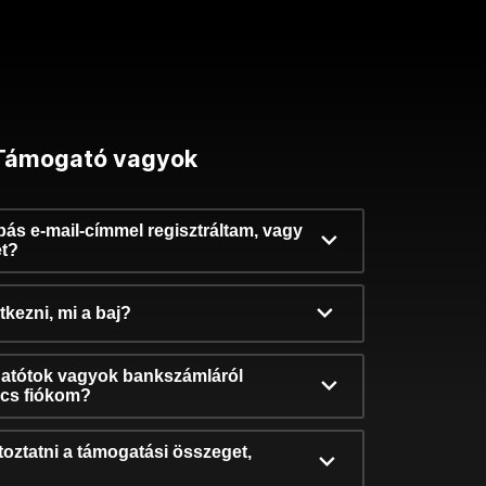
Támogató vagyok
ibás e-mail-címmel regisztráltam, vagy
et?
kezni, mi a baj?
atótok vagyok bankszámláról
incs fiókom?
oztatni a támogatási összeget,