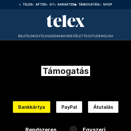
TELEX
AFTER
G7
KARAKTER
TÁMOGATÁS
SHOP
BELFÖLD
KÜLFÖLD
GAZDASÁG
VIDEÓ
ÉLET
TECHTUD
ENGLISH
Támogatás
Bankkártya
PayPal
Átutalás
Rendszeres
Egyszeri