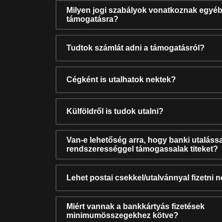
Milyen jogi szabályok vonatkoznak egyéb
támogatásra?
Tudtok számlát adni a támogatásról?
Cégként is utalhatok nektek?
Külföldről is tudok utalni?
Van-e lehetőség arra, hogy banki utalássa
rendszerességgel támogassalak titeket?
Lehet postai csekkel/utalvánnyal fizetni 
Miért vannak a bankkártyás fizetések
minimumösszegekhez kötve?