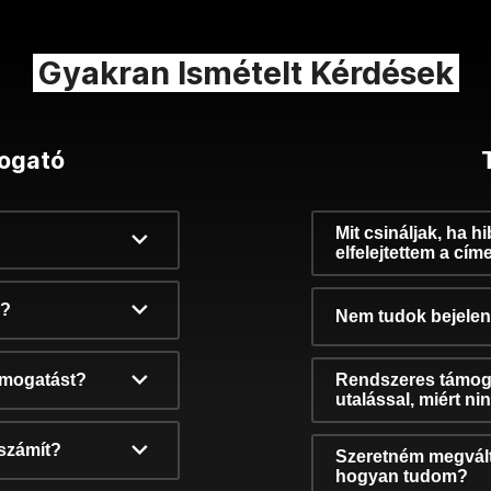
Gyakran Ismételt Kérdések
ogató
Mit csináljak, ha h
elfelejtettem a cím
k?
Nem tudok bejelent
támogatást?
Rendszeres támog
utalással, miért n
számít?
Szeretném megvált
hogyan tudom?