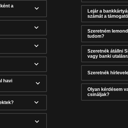
ként a
Lejár a bankkárty
számát a támogató
Szeretném lemonda
tudom?
Szeretnék átállni 
vagy banki utalás
Szeretnék hírlevele
l havi
Olyan kérdésem van
csináljak?
nektek?