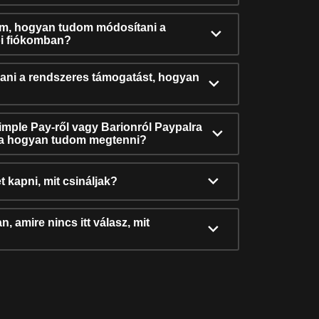
ám, hogyan tudom módosítani a
i fiókomban?
ni a rendszeres támogatást, hogyan
Simple Pay-ről vagy Barionról Paypalra
ra hogyan tudom megtenni?
t kapni, mit csináljak?
, amire nincs itt válasz, mit