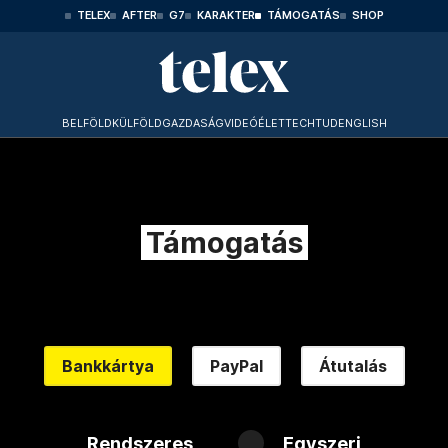
TELEX
AFTER
G7
KARAKTER
TÁMOGATÁS
SHOP
BELFÖLD
KÜLFÖLD
GAZDASÁG
VIDEÓ
ÉLET
TECHTUD
ENGLISH
Támogatás
Bankkártya
PayPal
Átutalás
Rendszeres
Egyszeri