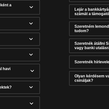
ként a
Lejár a bankkárty
számát a támogató
Szeretném lemonda
tudom?
Szeretnék átállni 
vagy banki utalás
Szeretnék hírlevele
l havi
Olyan kérdésem van
csináljak?
nektek?