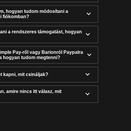
ám, hogyan tudom módosítani a
i fiókomban?
ni a rendszeres támogatást, hogyan
Simple Pay-ről vagy Barionról Paypalra
ra hogyan tudom megtenni?
t kapni, mit csináljak?
, amire nincs itt válasz, mit