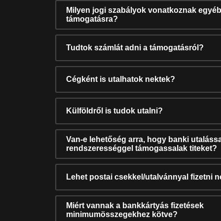
Milyen jogi szabályok vonatkoznak egyéb
támogatásra?
Tudtok számlát adni a támogatásról?
Cégként is utalhatok nektek?
Külföldről is tudok utalni?
Van-e lehetőség arra, hogy banki utalássa
rendszerességgel támogassalak titeket?
Lehet postai csekkel/utalvánnyal fizetni 
Miért vannak a bankkártyás fizetések
minimumösszegekhez kötve?