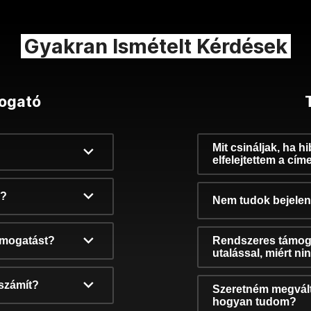
Gyakran Ismételt Kérdések
ogató
Mit csináljak, ha h
elfelejtettem a cím
k?
Nem tudok bejelent
támogatást?
Rendszeres támog
utalással, miért n
számít?
Szeretném megvált
hogyan tudom?