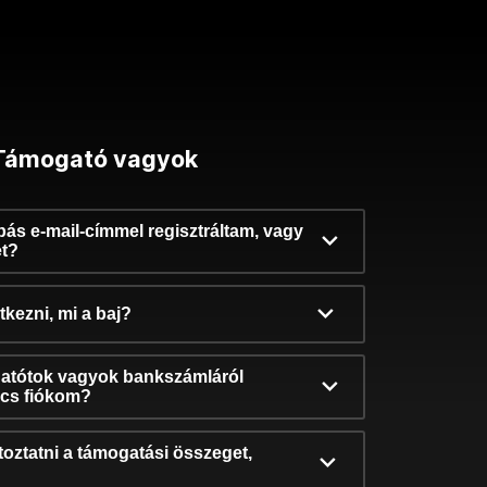
Támogató vagyok
ibás e-mail-címmel regisztráltam, vagy
et?
kezni, mi a baj?
atótok vagyok bankszámláról
incs fiókom?
oztatni a támogatási összeget,