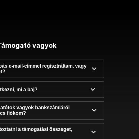
Támogató vagyok
ibás e-mail-címmel regisztráltam, vagy
et?
kezni, mi a baj?
atótok vagyok bankszámláról
incs fiókom?
oztatni a támogatási összeget,