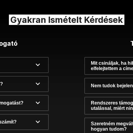
Gyakran Ismételt Kérdések
ogató
Mit csináljak, ha h
elfelejtettem a cím
k?
Nem tudok bejelent
támogatást?
Rendszeres támog
utalással, miért n
számít?
Szeretném megvált
hogyan tudom?