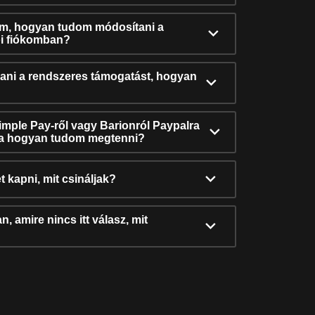
ám, hogyan tudom módosítani a
i fiókomban?
ni a rendszeres támogatást, hogyan
Simple Pay-ről vagy Barionról Paypalra
ra hogyan tudom megtenni?
t kapni, mit csináljak?
, amire nincs itt válasz, mit