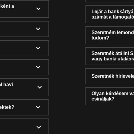
ként a
Lejár a bankkárty
számát a támogató
Szeretném lemonda
tudom?
Szeretnék átállni 
vagy banki utalás
Szeretnék hírlevele
l havi
Olyan kérdésem van
csináljak?
nektek?