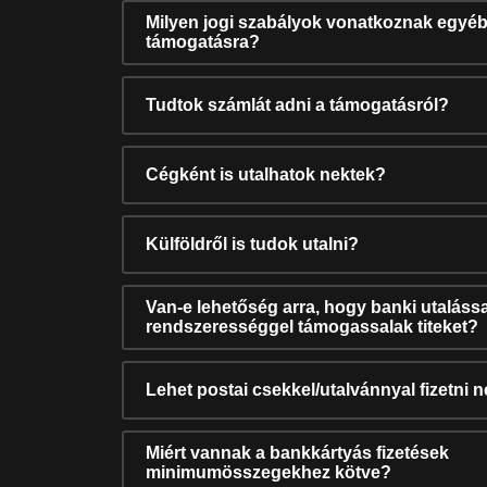
Milyen jogi szabályok vonatkoznak egyéb
támogatásra?
Tudtok számlát adni a támogatásról?
Cégként is utalhatok nektek?
Külföldről is tudok utalni?
Van-e lehetőség arra, hogy banki utalássa
rendszerességgel támogassalak titeket?
Lehet postai csekkel/utalvánnyal fizetni 
Miért vannak a bankkártyás fizetések
minimumösszegekhez kötve?