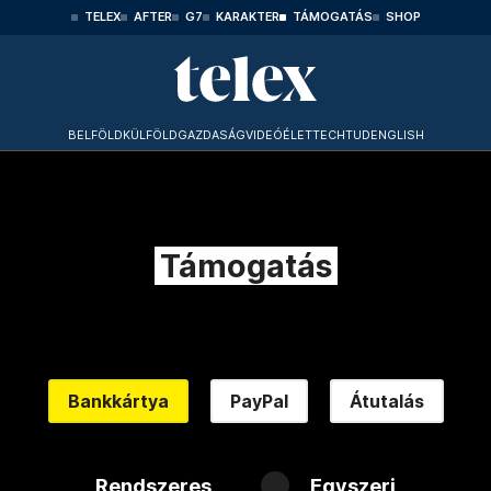
TELEX
AFTER
G7
KARAKTER
TÁMOGATÁS
SHOP
BELFÖLD
KÜLFÖLD
GAZDASÁG
VIDEÓ
ÉLET
TECHTUD
ENGLISH
Támogatás
Bankkártya
PayPal
Átutalás
Rendszeres
Egyszeri