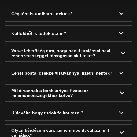
Cégként is utalhatok nektek?
Külföldről is tudok utalni?
Van-e lehetőség arra, hogy banki utalással havi
rendszerességgel támogassalak titeket?
Lehet postai csekkel/utalvánnyal fizetni nektek?
Miért vannak a bankkártyás fizetések
minimumösszegekhez kötve?
Hírlevélre hogy tudok feliratkozni?
Olyan kérdésem van, amire nincs itt válasz, mit
csináljak?