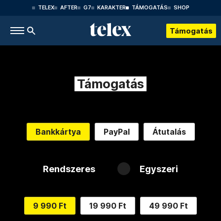
TELEX
AFTER
G7
KARAKTER
TÁMOGATÁS
SHOP
Támogatás
Támogatás
Bankkártya
PayPal
Átutalás
Rendszeres
Egyszeri
9 990 Ft
19 990 Ft
49 990 Ft