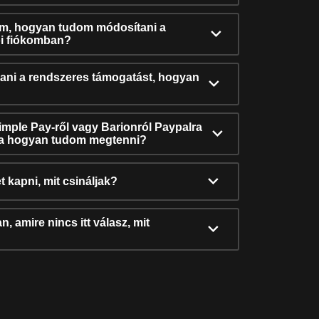
ám, hogyan tudom módosítani a
i fiókomban?
ni a rendszeres támogatást, hogyan
Simple Pay-ről vagy Barionról Paypalra
ra hogyan tudom megtenni?
t kapni, mit csináljak?
, amire nincs itt válasz, mit