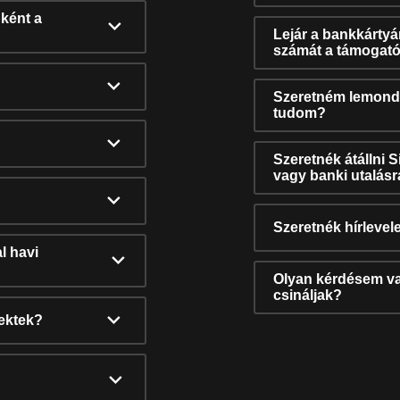
ként a
Lejár a bankkárty
számát a támogató
Szeretném lemonda
tudom?
Szeretnék átállni 
vagy banki utalás
Szeretnék hírlevele
l havi
Olyan kérdésem van
csináljak?
nektek?