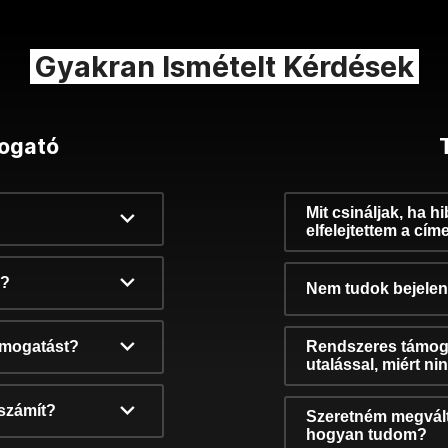
Gyakran Ismételt Kérdések
ogató
Mit csináljak, ha h
elfelejtettem a cím
k?
Nem tudok bejelent
támogatást?
Rendszeres támog
utalással, miért n
számít?
Szeretném megvált
hogyan tudom?