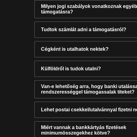
Milyen jogi szabályok vonatkoznak egyéb
támogatásra?
Tudtok számlát adni a támogatásról?
Cégként is utalhatok nektek?
Külföldről is tudok utalni?
Van-e lehetőség arra, hogy banki utalássa
rendszerességgel támogassalak titeket?
Lehet postai csekkel/utalvánnyal fizetni 
Miért vannak a bankkártyás fizetések
minimumösszegekhez kötve?