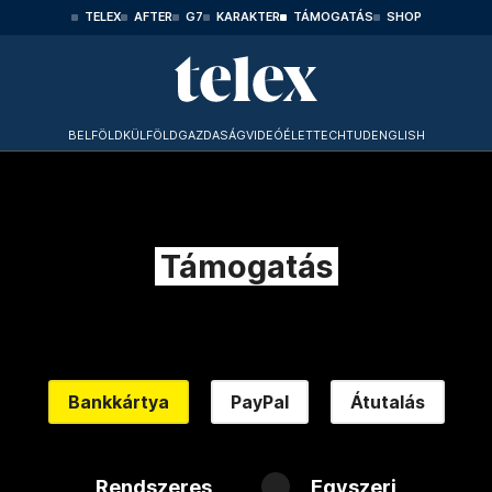
TELEX
AFTER
G7
KARAKTER
TÁMOGATÁS
SHOP
BELFÖLD
KÜLFÖLD
GAZDASÁG
VIDEÓ
ÉLET
TECHTUD
ENGLISH
Támogatás
Bankkártya
PayPal
Átutalás
Rendszeres
Egyszeri