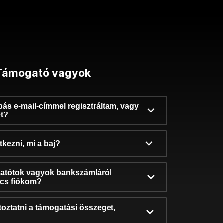
Támogató vagyok
ibás e-mail-címmel regisztráltam, vagy
et?
kezni, mi a baj?
atótok vagyok bankszámláról
incs fiókom?
oztatni a támogatási összeget,