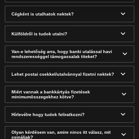
Cégként is utalhatok nektek?
Külföldről is tudok utalni?
Van-e lehetőség arra, hogy banki utalással havi
rendszerességgel támogassalak titeket?
Lehet postai csekkel/utalvánnyal fizetni nektek?
Miért vannak a bankkártyás fizetések
minimumösszegekhez kötve?
Hírlevélre hogy tudok feliratkozni?
Olyan kérdésem van, amire nincs itt válasz, mit
csináljak?