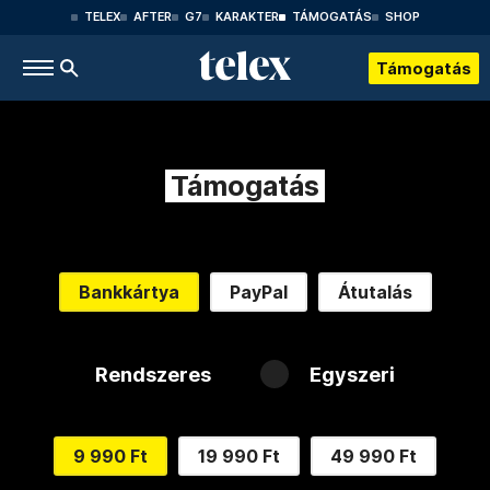
TELEX
AFTER
G7
KARAKTER
TÁMOGATÁS
SHOP
Támogatás
Támogatás
Bankkártya
PayPal
Átutalás
Rendszeres
Egyszeri
9 990 Ft
19 990 Ft
49 990 Ft