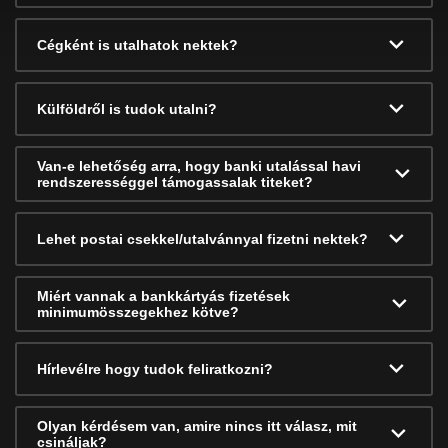
Cégként is utalhatok nektek?
Külföldről is tudok utalni?
Van-e lehetőség arra, hogy banki utalással havi
rendszerességgel támogassalak titeket?
Lehet postai csekkel/utalvánnyal fizetni nektek?
Miért vannak a bankkártyás fizetések
minimumösszegekhez kötve?
Hírlevélre hogy tudok feliratkozni?
Olyan kérdésem van, amire nincs itt válasz, mit
csináljak?