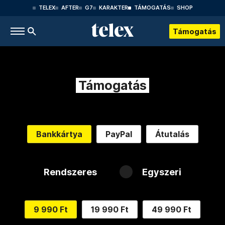
TELEX
AFTER
G7
KARAKTER
TÁMOGATÁS
SHOP
Támogatás
Támogatás
Bankkártya
PayPal
Átutalás
Rendszeres
Egyszeri
9 990 Ft
19 990 Ft
49 990 Ft