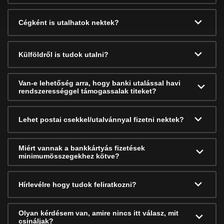
Cégként is utalhatok nektek?
Külföldről is tudok utalni?
Van-e lehetőség arra, hogy banki utalással havi
rendszerességgel támogassalak titeket?
Lehet postai csekkel/utalvánnyal fizetni nektek?
Miért vannak a bankkártyás fizetések
minimumösszegekhez kötve?
Hírlevélre hogy tudok feliratkozni?
Olyan kérdésem van, amire nincs itt válasz, mit
csináljak?