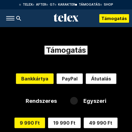
TELEX
AFTER
G7
KARAKTER
TÁMOGATÁS
SHOP
Támogatás
Támogatás
Bankkártya
PayPal
Átutalás
Rendszeres
Egyszeri
9 990 Ft
19 990 Ft
49 990 Ft