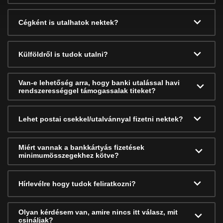
Cégként is utalhatok nektek?
Külföldről is tudok utalni?
Van-e lehetőség arra, hogy banki utalással havi
rendszerességgel támogassalak titeket?
Lehet postai csekkel/utalvánnyal fizetni nektek?
Miért vannak a bankkártyás fizetések
minimumösszegekhez kötve?
Hírlevélre hogy tudok feliratkozni?
Olyan kérdésem van, amire nincs itt válasz, mit
csináljak?