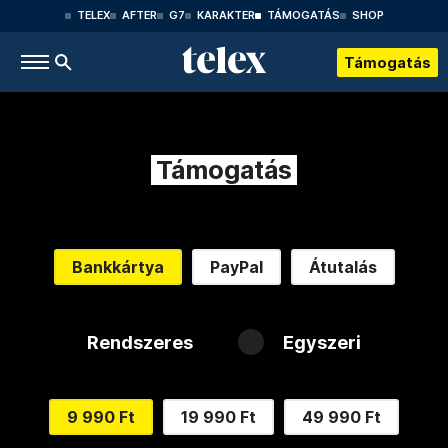
TELEX
AFTER
G7
KARAKTER
TÁMOGATÁS
SHOP
Támogatás
Támogatás
Bankkártya
PayPal
Átutalás
Rendszeres
Egyszeri
9 990 Ft
19 990 Ft
49 990 Ft