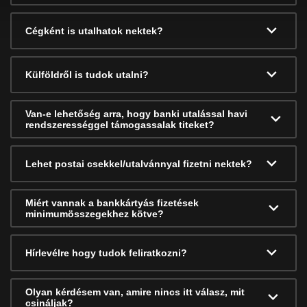
Cégként is utalhatok nektek?
Külföldről is tudok utalni?
Van-e lehetőség arra, hogy banki utalással havi
rendszerességgel támogassalak titeket?
Lehet postai csekkel/utalvánnyal fizetni nektek?
Miért vannak a bankkártyás fizetések
minimumösszegekhez kötve?
Hírlevélre hogy tudok feliratkozni?
Olyan kérdésem van, amire nincs itt válasz, mit
csináljak?