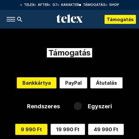
TELEX
AFTER
G7
KARAKTER
TÁMOGATÁS
SHOP
Támogatás
Támogatás
Bankkártya
PayPal
Átutalás
Rendszeres
Egyszeri
9 990 Ft
19 990 Ft
49 990 Ft