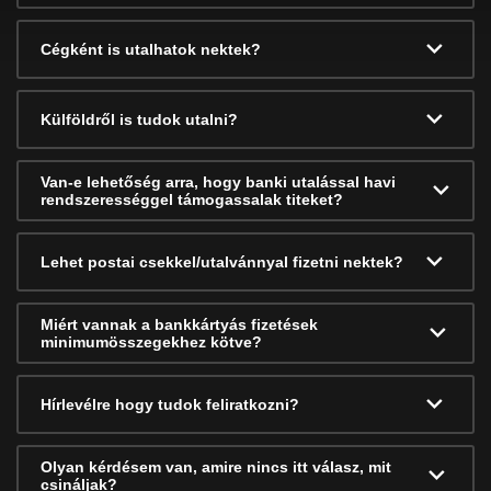
Cégként is utalhatok nektek?
Külföldről is tudok utalni?
Van-e lehetőség arra, hogy banki utalással havi
rendszerességgel támogassalak titeket?
Lehet postai csekkel/utalvánnyal fizetni nektek?
Miért vannak a bankkártyás fizetések
minimumösszegekhez kötve?
Hírlevélre hogy tudok feliratkozni?
Olyan kérdésem van, amire nincs itt válasz, mit
csináljak?