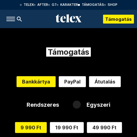
TELEX
AFTER
G7
KARAKTER
TÁMOGATÁS
SHOP
Támogatás
Támogatás
Bankkártya
PayPal
Átutalás
Rendszeres
Egyszeri
9 990 Ft
19 990 Ft
49 990 Ft