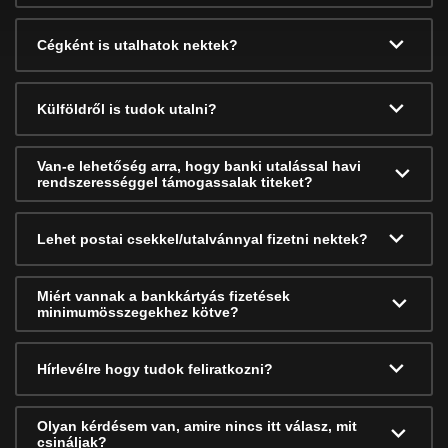
Cégként is utalhatok nektek?
Külföldről is tudok utalni?
Van-e lehetőség arra, hogy banki utalással havi
rendszerességgel támogassalak titeket?
Lehet postai csekkel/utalvánnyal fizetni nektek?
Miért vannak a bankkártyás fizetések
minimumösszegekhez kötve?
Hírlevélre hogy tudok feliratkozni?
Olyan kérdésem van, amire nincs itt válasz, mit
csináljak?