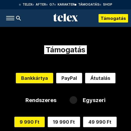
TELEX
AFTER
G7
KARAKTER
TÁMOGATÁS
SHOP
Támogatás
Támogatás
Bankkártya
PayPal
Átutalás
Rendszeres
Egyszeri
9 990 Ft
19 990 Ft
49 990 Ft