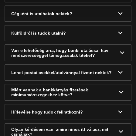
Cégként is utalhatok nektek?
Külföldről is tudok utalni?
Van-e lehetőség arra, hogy banki utalással havi
rendszerességgel támogassalak titeket?
Lehet postai csekkel/utalvánnyal fizetni nektek?
Miért vannak a bankkártyás fizetések
minimumösszegekhez kötve?
Hírlevélre hogy tudok feliratkozni?
Olyan kérdésem van, amire nincs itt válasz, mit
csináljak?