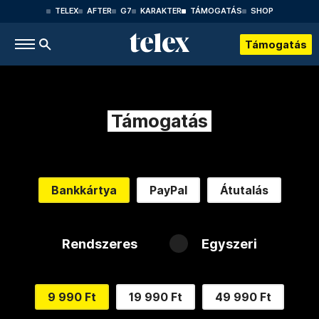
TELEX
AFTER
G7
KARAKTER
TÁMOGATÁS
SHOP
Támogatás
Támogatás
Bankkártya
PayPal
Átutalás
Rendszeres
Egyszeri
9 990 Ft
19 990 Ft
49 990 Ft