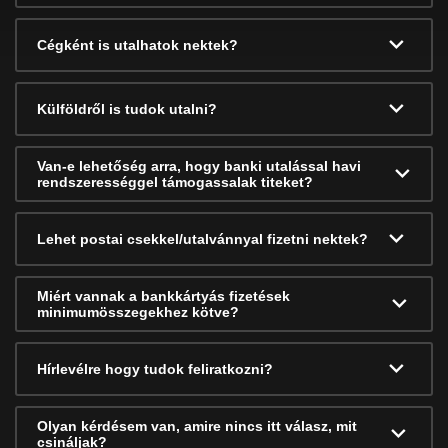
Cégként is utalhatok nektek?
Külföldről is tudok utalni?
Van-e lehetőség arra, hogy banki utalással havi
rendszerességgel támogassalak titeket?
Lehet postai csekkel/utalvánnyal fizetni nektek?
Miért vannak a bankkártyás fizetések
minimumösszegekhez kötve?
Hírlevélre hogy tudok feliratkozni?
Olyan kérdésem van, amire nincs itt válasz, mit
csináljak?