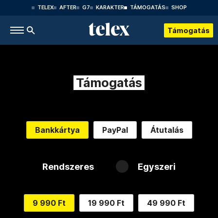
TELEX
AFTER
G7
KARAKTER
TÁMOGATÁS
SHOP
Támogatás
Támogatás
Bankkártya
PayPal
Átutalás
Rendszeres
Egyszeri
9 990 Ft
19 990 Ft
49 990 Ft