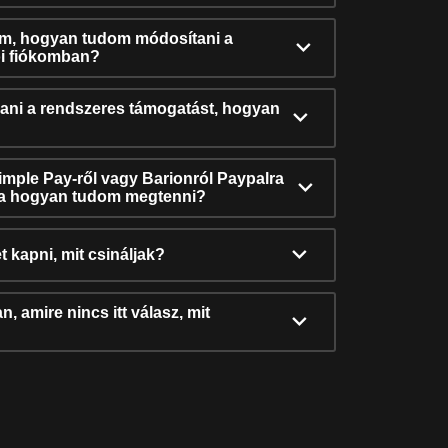
ám, hogyan tudom módosítani a
i fiókomban?
ni a rendszeres támogatást, hogyan
Simple Pay-ről vagy Barionról Paypalra
ra hogyan tudom megtenni?
t kapni, mit csináljak?
, amire nincs itt válasz, mit