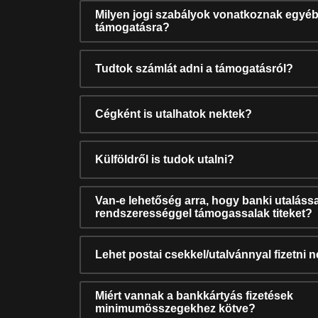
Milyen jogi szabályok vonatkoznak egyéb
támogatásra?
Tudtok számlát adni a támogatásról?
Cégként is utalhatok nektek?
Külföldről is tudok utalni?
Van-e lehetőség arra, hogy banki utalássa
rendszerességgel támogassalak titeket?
Lehet postai csekkel/utalvánnyal fizetni 
Miért vannak a bankkártyás fizetések
minimumösszegekhez kötve?