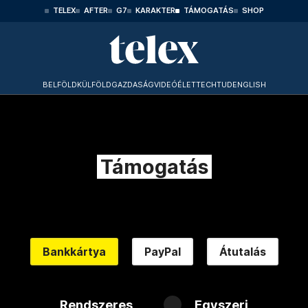
TELEX
AFTER
G7
KARAKTER
TÁMOGATÁS
SHOP
BELFÖLD
KÜLFÖLD
GAZDASÁG
VIDEÓ
ÉLET
TECHTUD
ENGLISH
Támogatás
Bankkártya
PayPal
Átutalás
Rendszeres
Egyszeri