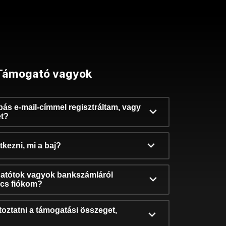
Támogató vagyok
ibás e-mail-címmel regisztráltam, vagy
et?
kezni, mi a baj?
atótok vagyok bankszámláról
incs fiókom?
oztatni a támogatási összeget,