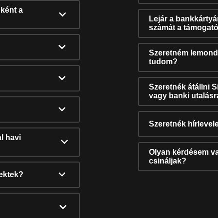
ként a
Lejár a bankkárty
számát a támogató
Szeretném lemonda
tudom?
Szeretnék átállni 
vagy banki utalás
Szeretnék hírlevele
l havi
Olyan kérdésem van
csináljak?
nektek?