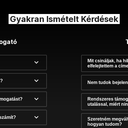
Gyakran Ismételt Kérdések
ogató
Mit csináljak, ha h
elfelejtettem a cím
k?
Nem tudok bejelent
támogatást?
Rendszeres támog
utalással, miért n
számít?
Szeretném megvált
hogyan tudom?