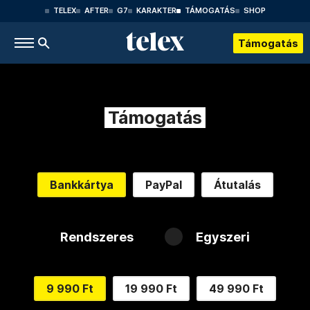
TELEX
AFTER
G7
KARAKTER
TÁMOGATÁS
SHOP
Támogatás
Támogatás
Bankkártya
PayPal
Átutalás
Rendszeres
Egyszeri
9 990 Ft
19 990 Ft
49 990 Ft