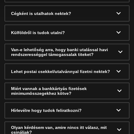
Cégként is utalhatok nektek?
Külföldről is tudok utalni?
Van-e lehetőség arra, hogy banki utalással havi
rendszerességgel támogassalak titeket?
Lehet postai csekkel/utalvánnyal fizetni nektek?
Miért vannak a bankkártyás fizetések
minimumösszegekhez kötve?
Hírlevélre hogy tudok feliratkozni?
Olyan kérdésem van, amire nincs itt válasz, mit
csináljak?